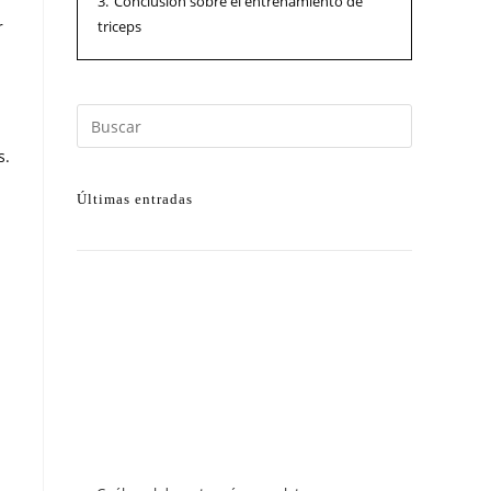
3.
Conclusión sobre el entrenamiento de
r
triceps
s.
Últimas entradas