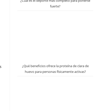
¿Cuál es el deporte más completo para ponerse
fuerte?
¿Qué beneficios ofrece la proteína de clara de
s
huevo para personas físicamente activas?