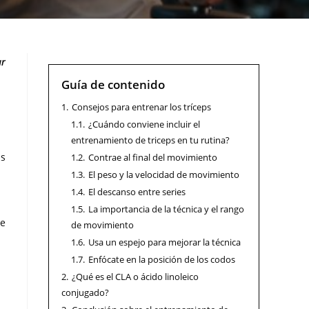
ar
Guía de contenido
1.
Consejos para entrenar los tríceps
1.1.
¿Cuándo conviene incluir el
entrenamiento de triceps en tu rutina?
as
1.2.
Contrae al final del movimiento
1.3.
El peso y la velocidad de movimiento
1.4.
El descanso entre series
1.5.
La importancia de la técnica y el rango
ue
de movimiento
1.6.
Usa un espejo para mejorar la técnica
1.7.
Enfócate en la posición de los codos
2.
¿Qué es el CLA o ácido linoleico
conjugado?