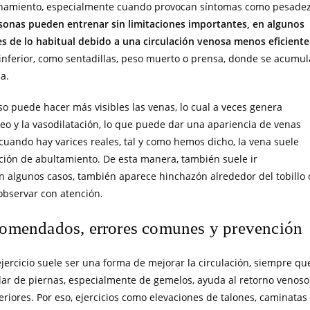
ntrenamiento, especialmente cuando provocan síntomas como pesadez
nas pueden entrenar sin limitaciones importantes, en algunos
s de lo habitual debido a una circulación venosa menos eficiente
 inferior, como sentadillas, peso muerto o prensa, donde se acumul
a.
o puede hacer más visibles las venas, lo cual a veces genera
neo y la vasodilatación, lo que puede dar una apariencia de venas
cuando hay varices reales, tal y como hemos dicho, la vena suele
ación de abultamiento. De esta manera, también suele ir
n algunos casos, también aparece hinchazón alrededor del tobillo 
observar con atención.
ecomendados, errores comunes y prevención
ejercicio suele ser una forma de mejorar la circulación, siempre qu
ular de piernas, especialmente de gemelos, ayuda al retorno venoso
iores. Por eso, ejercicios como elevaciones de talones, caminatas