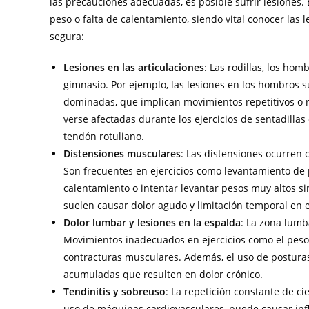
las precauciones adecuadas, es posible sufrir lesiones. 
peso o falta de calentamiento, siendo vital conocer las
segura:
Lesiones en las articulaciones
: Las rodillas, los ho
gimnasio. Por ejemplo, las lesiones en los hombros s
dominadas, que implican movimientos repetitivos o r
verse afectadas durante los ejercicios de sentadill
tendón rotuliano.
Distensiones musculares
: Las distensiones ocurren 
Son frecuentes en ejercicios como levantamiento de 
calentamiento o intentar levantar pesos muy altos si
suelen causar dolor agudo y limitación temporal en 
Dolor lumbar y lesiones en la espalda
: La zona lumb
Movimientos inadecuados en ejercicios como el peso 
contracturas musculares. Además, el uso de postura
acumuladas que resulten en dolor crónico.
Tendinitis y sobreuso
: La repetición constante de c
uso de máquinas cardiovasculares, puede causar infl