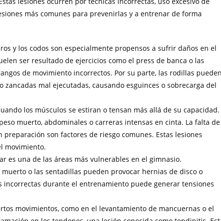
Estas lesiones ocurren por técnicas incorrectas, uso excesivo de
 lesiones más comunes para prevenirlas y a entrenar de forma
mbros y los codos son especialmente propensos a sufrir daños en el
uelen ser resultado de ejercicios como el press de banca o las
angos de movimiento incorrectos. Por su parte, las rodillas puede
as o zancadas mal ejecutadas, causando esguinces o sobrecarga del
cuando los músculos se estiran o tensan más allá de su capacidad.
peso muerto, abdominales o carreras intensas en cinta. La falta de
n preparación son factores de riesgo comunes. Estas lesiones
el movimiento.
ar es una de las áreas más vulnerables en el gimnasio.
muerto o las sentadillas pueden provocar hernias de disco o
s incorrectas durante el entrenamiento puede generar tensiones
iertos movimientos, como en el levantamiento de mancuernas o el
amación en los tendones, una lesión conocida como tendinitis. Est