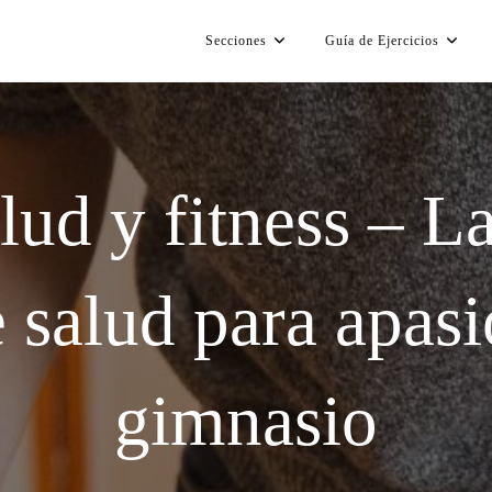
Secciones
Guía de Ejercicios
lud y fitness – L
 salud para apas
gimnasio