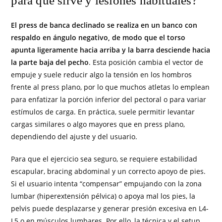
para qué sirve y lesiones habituales?
El press de banca declinado se realiza en un banco con
respaldo en ángulo negativo, de modo que el torso
apunta ligeramente hacia arriba y la barra desciende hacia
la parte baja del pecho
. Esta posición cambia el vector de
empuje y suele reducir algo la tensión en los hombros
frente al press plano, por lo que muchos atletas lo emplean
para enfatizar la porción inferior del pectoral o para variar
estímulos de carga. En práctica, suele permitir levantar
cargas similares o algo mayores que en press plano,
dependiendo del ajuste y del usuario.
Para que el ejercicio sea seguro, se requiere estabilidad
escapular, bracing abdominal y un correcto apoyo de pies.
Si el usuario intenta “compensar” empujando con la zona
lumbar (hiperextensión pélvica) o apoya mal los pies, la
pelvis puede desplazarse y generar presión excesiva en L4-
L5 o en músculos lumbares. Por ello, la técnica y el setup