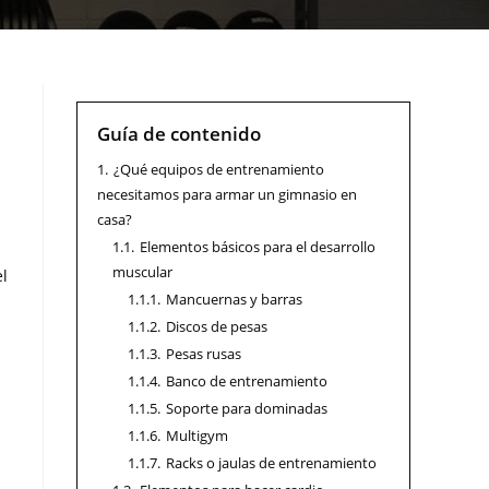
Guía de contenido
1.
¿Qué equipos de entrenamiento
necesitamos para armar un gimnasio en
casa?
1.1.
Elementos básicos para el desarrollo
muscular
el
1.1.1.
Mancuernas y barras
1.1.2.
Discos de pesas
1.1.3.
Pesas rusas
1.1.4.
Banco de entrenamiento
1.1.5.
Soporte para dominadas
1.1.6.
Multigym
1.1.7.
Racks o jaulas de entrenamiento