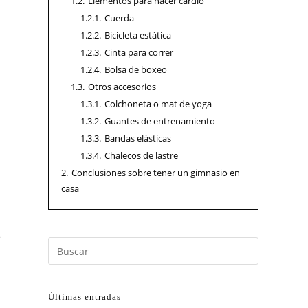
1.2.
Elementos para hacer cardio
1.2.1.
Cuerda
1.2.2.
Bicicleta estática
1.2.3.
Cinta para correr
1.2.4.
Bolsa de boxeo
1.3.
Otros accesorios
1.3.1.
Colchoneta o mat de yoga
1.3.2.
Guantes de entrenamiento
1.3.3.
Bandas elásticas
1.3.4.
Chalecos de lastre
2.
Conclusiones sobre tener un gimnasio en
casa
e
Últimas entradas
l