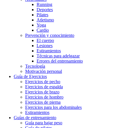
Running
Deportes
Pilates
Atletismo
Yoga
Cardio
Prevención y conocimiento
El cuerpo
Lesiones
Estiramientos
Técnicas para adelgazar
Errores del entrenamiento
Tecnología
Motivación personal
Guía de Ejercicios
Ejercicios de pecho
Ejercicios de espalda
Ejercicios de brazo
Ejercicios de hombro
Ejercicios de pierna
Ejercicios para los abdominales
Estiramientos
Guías de entrenamiento
Guía para bajar peso
Guía de pilates