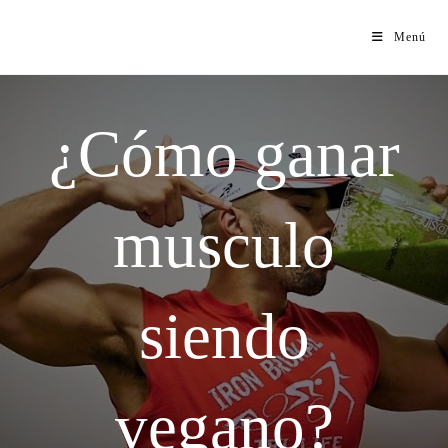
Menú
¿Cómo ganar
musculo
siendo
vegano?