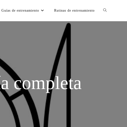
Guías de entrenamiento
Rutinas de entrenamiento
ía completa