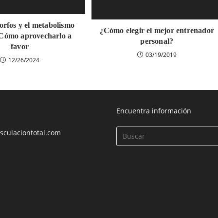
orfos y el metabolismo
¿Cómo elegir el mejor entrenador
 Cómo aprovecharlo a
personal?
favor
03/19/2019
12/26/2024
Encuentra información
culaciontotal.com