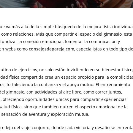
e va más allá de la simple búsqueda de la mejora física individual
s como relaciones. Más que compartir el espacio del gimnasio, esta
fundizar la conexión emocional, fomentar la comunicación y
r en webs como
consejosdepareja.com
, especialistas en todo tipo d
na de ejercicios, no solo están invirtiendo en su bienestar físico
idad física compartida crea un espacio propicio para la complicida
os, fortaleciendo la confianza y el apoyo mutuo. El entrenamiento
l gimnasio, con actividades al aire libre, como correr juntos,
a, ofreciendo oportunidades únicas para compartir experiencias
 salud física, sino que también nutren el aspecto emocional de la
a sensación de aventura y exploración mutua.
eflejo del viaje conjunto, donde cada victoria y desafío se enfrent