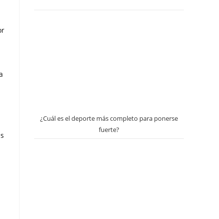
or
a
¿Cuál es el deporte más completo para ponerse
fuerte?
as