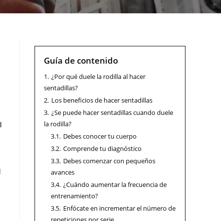
Guía de contenido
1.
¿Por qué duele la rodilla al hacer
sentadillas?
2.
Los beneficios de hacer sentadillas
3.
¿Se puede hacer sentadillas cuando duele
la rodilla?
d
3.1.
Debes conocer tu cuerpo
3.2.
Comprende tu diagnóstico
3.3.
Debes comenzar con pequeños
d
avances
3.4.
¿Cuándo aumentar la frecuencia de
entrenamiento?
3.5.
Enfócate en incrementar el número de
repeticiones por serie